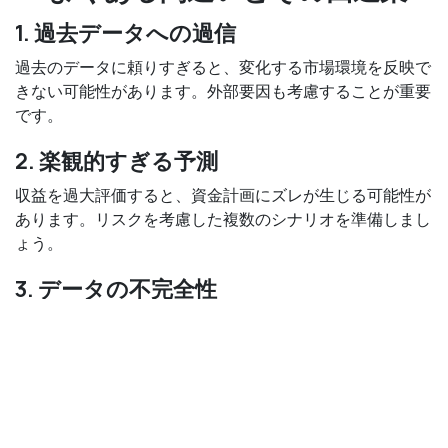
1. 過去データへの過信
過去のデータに頼りすぎると、変化する市場環境を反映で
きない可能性があります。外部要因も考慮することが重要
です。
2. 楽観的すぎる予測
収益を過大評価すると、資金計画にズレが生じる可能性が
あります。リスクを考慮した複数のシナリオを準備しまし
ょう。
3. データの不完全性
収益予測には正確なデータが不可欠です。データの統合・
一元管理を行い、信頼性を確保しましょう。
6. 収益予測の最適化にJedoxを活