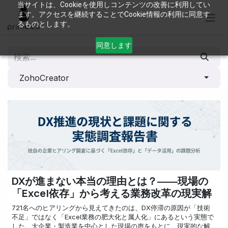
コンテンツへスキップ
当サイトは、Cookieを使用しコンテンツの改善に利用してい
ます。アクセスを継続することでCookie情報の利用に同意す
るものとします。
同意します
ZohoCreator
DXが進まない本当の理由とは？――現場の
「Excel依存」から考える業務改革の現実解
721名へのヒアリングから見えてきたのは、DX停滞の原因が「技術
不足」ではなく「Excel業務の肥大化と属人化」にあるという実態で
した。大企業・製造業を中心とした現場の声をもとに、現実的な解